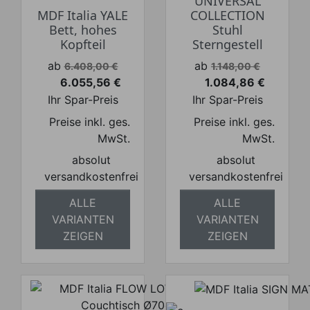
UNIVERSAL
MDF Italia YALE
COLLECTION
Bett, hohes
Stuhl
Kopfteil
Sterngestell
Verkaufspreis
Verkaufspreis
ab
ab
6.408,00 €
1.148,00 €
6.055,56 €
1.084,86 €
Preis
Preis
Ihr Spar-Preis
Ihr Spar-Preis
Preise inkl. ges.
Preise inkl. ges.
MwSt.
MwSt.
absolut
absolut
versandkostenfrei
versandkostenfrei
ALLE
ALLE
VARIANTEN
VARIANTEN
ZEIGEN
ZEIGEN