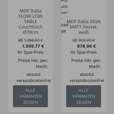
MDF Italia
FLOW LOW
TABLE
MDF Italia SIGN
Couchtisch
MATT Sessel,
Ø70cm
weiß
Verkaufspreis
Verkaufspreis
ab
ab
1.386,00 €
928,00 €
1.309,77 €
876,96 €
Preis
Preis
Ihr Spar-Preis
Ihr Spar-Preis
Preise inkl. ges.
Preise inkl. ges.
MwSt.
MwSt.
absolut
absolut
versandkostenfrei
versandkostenfrei
ALLE
ALLE
VARIANTEN
VARIANTEN
ZEIGEN
ZEIGEN