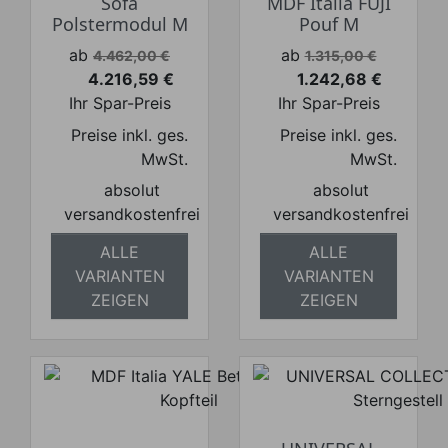
Sofa
MDF Italia FUJI
Polstermodul M
Pouf M
Verkaufspreis
Verkaufspreis
ab
ab
4.462,00 €
1.315,00 €
4.216,59 €
1.242,68 €
Preis
Preis
Ihr Spar-Preis
Ihr Spar-Preis
Preise inkl. ges.
Preise inkl. ges.
MwSt.
MwSt.
absolut
absolut
versandkostenfrei
versandkostenfrei
ALLE
ALLE
VARIANTEN
VARIANTEN
ZEIGEN
ZEIGEN