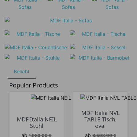
Beliebt
Popular Products
MDF Italia NVL
MDF Italia NEIL
TABLE Tisch,
Stuhl
oval
Verkaufspreis
Verkaufspreis
ab
ab
1.083,00 €
8.508,00 €