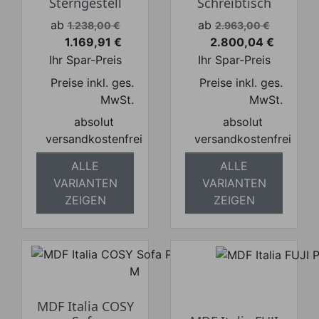
Sterngestell
Schreibtisch
Verkaufspreis
Verkaufspreis
ab
ab
1.238,00 €
2.963,00 €
1.169,91 €
2.800,04 €
Preis
Preis
Ihr Spar-Preis
Ihr Spar-Preis
Preise inkl. ges.
Preise inkl. ges.
MwSt.
MwSt.
absolut
absolut
versandkostenfrei
versandkostenfrei
ALLE
ALLE
VARIANTEN
VARIANTEN
ZEIGEN
ZEIGEN
MDF Italia COSY