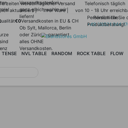
lten
Versandkostenfrei –
eferzeiten werden
Täglicher Versand
Telefonisch täglich
nale!
ganz gleich wohin wir
lich aktualisiert |
Ihrer Ware |
von 10 - 18 Uhr erreichb
liefern!
Persönlich für Sie 
Persönliche
n
ualität
€0
Versandkosten in EU & CH
Produktberatung!
+49 (0)521 944 1
Ob Sylt, Mallorca, Berlin
urze
oder Zürich –garantiert
sind
alles OHNE
renz
Versandkosten.
TENSE
NVL TABLE
RANDOM
ROCK TABLE
FLOW
MINIUM
SESSEL
ARCHIE
SOFAS
ARRAY
COUCHTISCHE
ARRAY
BEISTELLTISCHE
ARPA
AXY
|
OUTDOOR
POUFS