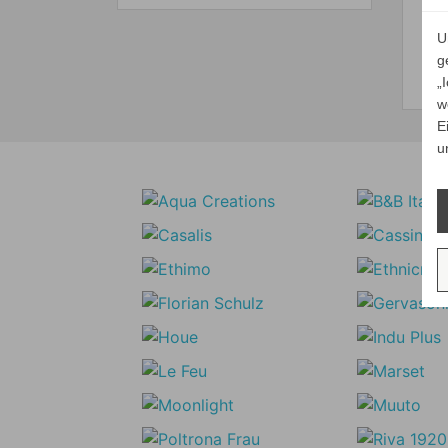
U
g
„
w
E
u