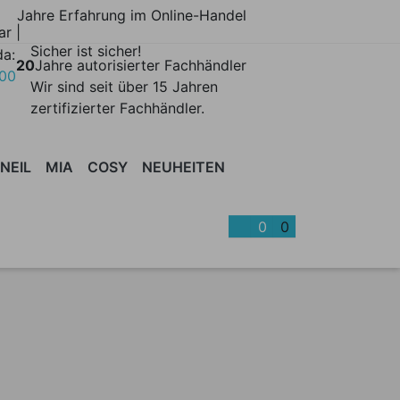
Jahre Erfahrung im Online-Handel
ar |
Sicher ist sicher!
da:
20
Jahre autorisierter Fachhändler
700
Wir sind seit über 15 Jahren
zertifizierter Fachhändler.
NEIL
MIA
COSY
NEUHEITEN
BONNET
BARMÖBEL
CANTLE
BÜROMÖBEL
CLAYER
SCHRÄNKE
COSY
DUETTO
BETTEN
EDO
KISS
| REGALE
ACC
0
0