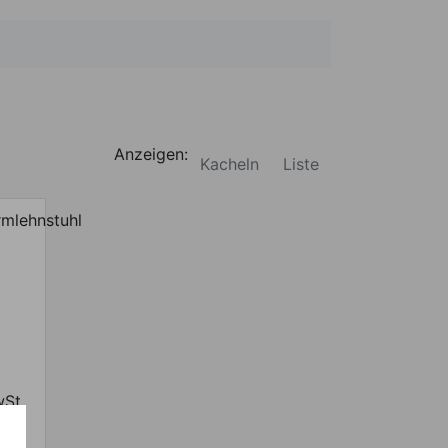
Anzeigen:
Kacheln
Liste
wSt.