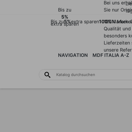
Bei uns erha
Li
Bis zu
Sie nur Origi
täg
5%
Bis zu
5%
extra sparen
100%
100% Marke
Marken Q
extra sparen
Qualität und
besonders k
Lieferzeiten 
unsere Refe
NAVIGATION
MDF ITALIA A-Z
STÜHLE
TISCHE
ACHILLE
HOCKER
ALU
| BÄNKE
BED