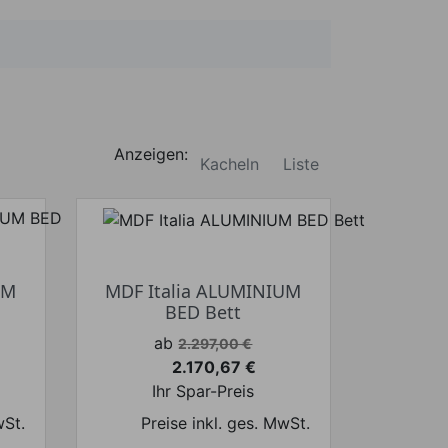
Anzeigen:
Kacheln
Liste
UM
MDF Italia ALUMINIUM
BED Bett
Verkaufspreis
ab
2.297,00 €
2.170,67 €
Preis
Ihr Spar-Preis
wSt.
Preise inkl. ges. MwSt.