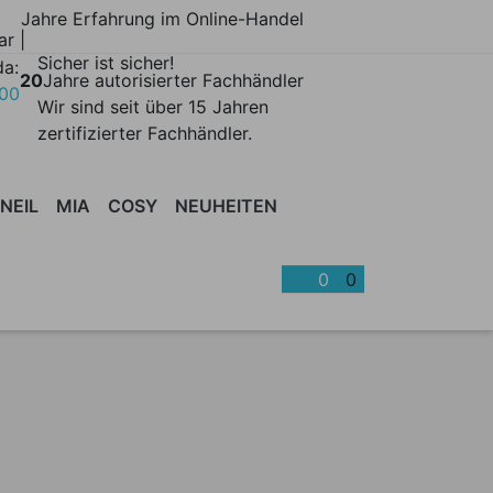
Jahre Erfahrung im Online-Handel
ar |
Sicher ist sicher!
da:
20
Jahre autorisierter Fachhändler
700
Wir sind seit über 15 Jahren
zertifizierter Fachhändler.
NEIL
MIA
COSY
NEUHEITEN
BONNET
BARMÖBEL
CANTLE
BÜROMÖBEL
CLAYER
SCHRÄNKE
COSY
DUETTO
BETTEN
EDO
KISS
| REGALE
ACC
0
0