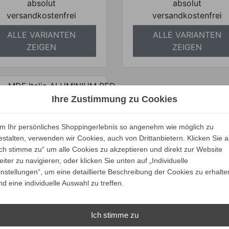
absolut
absolut
versandkostenfrei
versandkostenfrei
ALLE VARIANTEN
ALLE VARIANTEN
ZEIGEN
ZEIGEN
Ihre Zustimmung zu Cookies
DF Italia ALUMINIUM
m Ihr persönliches Shoppingerlebnis so angenehm wie möglich zu
BED Himmelbett
estalten, verwenden wir Cookies, auch von Drittanbietern. Klicken Sie a
Verkaufspreis
ab
Ich stimme zu“ um alle Cookies zu akzeptieren und direkt zur Website
3.677,00 €
eiter zu navigieren; oder klicken Sie unten auf „Individuelle
3.474,77 €
Preis
instellungen“, um eine detaillierte Beschreibung der Cookies zu erhalte
Ihr Spar-Preis
nd eine individuelle Auswahl zu treffen.
Preise inkl. ges. MwSt.
absolut
Ich stimme zu
versandkostenfrei