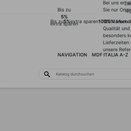
Bei uns erha
Li
Bis zu
Sie nur Origi
täg
5%
Bis zu
5%
extra sparen
100%
100% Marke
Marken Q
extra sparen
Qualität und
besonders k
Lieferzeiten 
unsere Refe
NAVIGATION
MDF ITALIA A-Z
STÜHLE
TISCHE
ACHILLE
HOCKER
ALU
| BÄNKE
BED