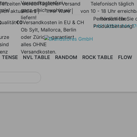
lten
Versandkostenfrei –
eferzeiten werden
Täglicher Versand
Telefonisch täglich
nale!
ganz gleich wohin wir
lich aktualisiert |
Ihrer Ware |
von 10 - 18 Uhr erreichb
liefern!
Persönlich für Sie 
Persönliche
n
ualität
€0
Versandkosten in EU & CH
Produktberatung!
+49 (0)521 944 1
Ob Sylt, Mallorca, Berlin
urze
oder Zürich –garantiert
sind
alles OHNE
renz
Versandkosten.
TENSE
NVL TABLE
RANDOM
ROCK TABLE
FLOW
MINIUM
SESSEL
ARCHIE
SOFAS
ARRAY
COUCHTISCHE
ARRAY
BEISTELLTISCHE
ARPA
AXY
|
OUTDOOR
POUFS