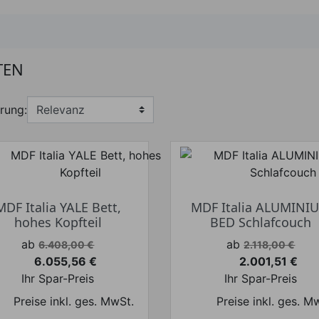
TEN
rung:
MDF Italia YALE Bett,
MDF Italia ALUMINI
hohes Kopfteil
BED Schlafcouch
Verkaufspreis
Verkaufspreis
ab
ab
6.408,00 €
2.118,00 €
6.055,56 €
2.001,51 €
Preis
Preis
Ihr Spar-Preis
Ihr Spar-Preis
Preise inkl. ges. MwSt.
Preise inkl. ges. M