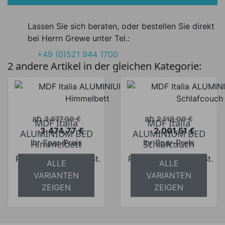
Lassen Sie sich beraten, oder bestellen Sie direkt
bei Herrn Grewe unter Tel.:
+49 (0)521 944 1700
2 andere Artikel in der gleichen Kategorie:
Verkaufspreis
Verkaufspreis
ab
ab
3.677,00 €
2.118,00 €
MDF Italia
MDF Italia
3.474,77 €
2.001,51 €
ALUMINIUM BED
ALUMINIUM BED
Preis
Preis
Ihr Spar-Preis
Ihr Spar-Preis
Himmelbett
Schlafcouch
Preise inkl. ges. MwSt.
Preise inkl. ges. MwSt.
ALLE
ALLE
absolut
absolut
VARIANTEN
VARIANTEN
versandkostenfrei
versandkostenfrei
ZEIGEN
ZEIGEN