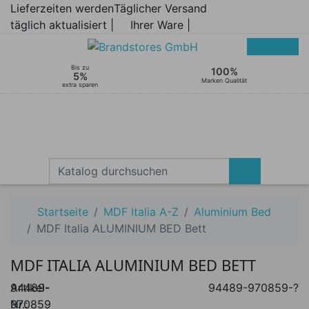
Lieferzeiten werden
Täglicher Versand
täglich aktualisiert |
Ihrer Ware |
Bis zu
100%
5%
Marken Qualität
extra sparen
Startseite
MDF Italia A-Z
Aluminium Bed
MDF Italia ALUMINIUM BED Bett
MDF ITALIA ALUMINIUM BED BETT
Artikel-
94489-
94489-970859-?
Nr.:
970859