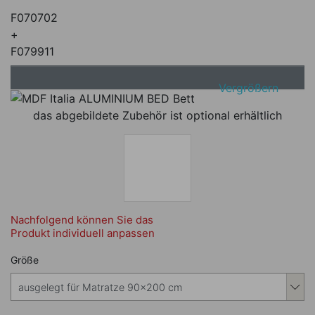
F070702
+
F079911
Vergrößern
das abgebildete Zubehör ist optional erhältlich
Nachfolgend können Sie das
Produkt individuell anpassen
Nachfolgend können Sie das Produkt i
Größe