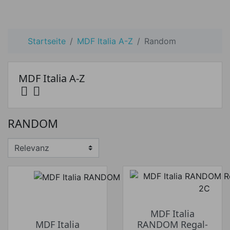
Startseite
MDF Italia A-Z
Random
MDF Italia A-Z


Preis
RANDOM
Preis von
Preis bis
€
€
Hersteller
MDF Italia
MDF Italia
RANDOM Regal-