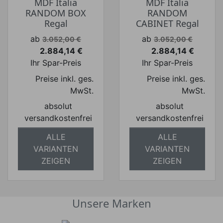
MDF Italia
MDF Italia
RANDOM BOX
RANDOM
Regal
CABINET Regal
Verkaufspreis
Verkaufspreis
ab
ab
3.052,00 €
3.052,00 €
2.884,14 €
2.884,14 €
Preis
Preis
Ihr Spar-Preis
Ihr Spar-Preis
Preise inkl. ges.
Preise inkl. ges.
MwSt.
MwSt.
absolut
absolut
versandkostenfrei
versandkostenfrei
ALLE
ALLE
VARIANTEN
VARIANTEN
ZEIGEN
ZEIGEN
Unsere Marken