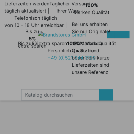
Lieferzeiten werden
Täglicher Versand
100%
täglich aktualisiert |
Ihrer Ware |
Marken Qualität
Telefonisch täglich
Bei uns erhalten
von 10 - 18 Uhr erreichbar |
Bis zu
Sie nur Originale!
5%
Bis zu
5%
extra sparen
100%
100% Marken
Marken Qualität
extra sparen
Persönlich für Sie da:
Qualität und
+49 (0)521 944 1700
besonders kurze
Lieferzeiten sind
unsere Referenz