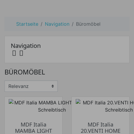
Startseite
Navigation
Büromöbel
Navigation


Preis
BÜROMÖBEL
Preis von
Preis bis
€
€
Hersteller
MDF Italia
MDF Italia
MAMBA LIGHT
20.VENTI HOME