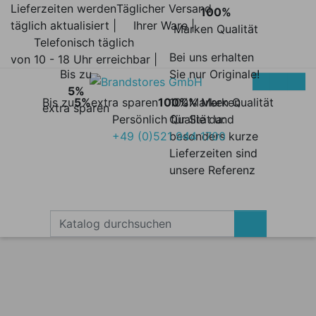
Lieferzeiten werden
Täglicher Versand
100%
täglich aktualisiert |
Ihrer Ware |
Marken Qualität
Telefonisch täglich
Bei uns erhalten
von 10 - 18 Uhr erreichbar |
Bis zu
Sie nur Originale!
5%
Bis zu
5%
extra sparen
100%
100% Marken
Marken Qualität
extra sparen
Persönlich für Sie da:
Qualität und
+49 (0)521 944 1700
besonders kurze
Lieferzeiten sind
unsere Referenz