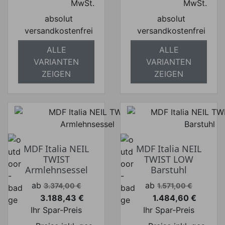
MwSt.
MwSt.
absolut
absolut
versandkostenfrei
versandkostenfrei
ALLE
ALLE
VARIANTEN
VARIANTEN
ZEIGEN
ZEIGEN
MDF Italia NEIL
MDF Italia NEIL
TWIST
TWIST LOW
Armlehnsessel
Barstuhl
Verkaufspreis
Verkaufspreis
ab
ab
3.374,00 €
1.571,00 €
3.188,43 €
1.484,60 €
Preis
Preis
Ihr Spar-Preis
Ihr Spar-Preis