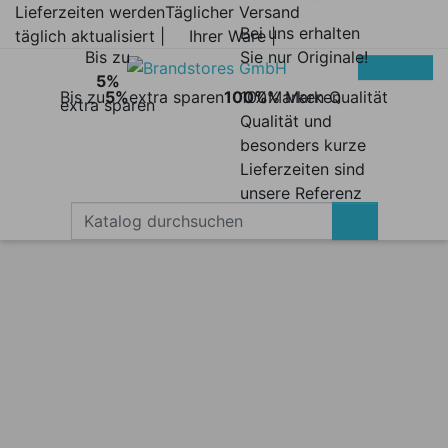
Lieferzeiten werden
Täglicher Versand
Bei uns erhalten
täglich aktualisiert |
Ihrer Ware |
Bis zu
Sie nur Originale!
5%
Bis zu
5%
extra sparen
100%
100% Marken
Marken Qualität
extra sparen
Qualität und
besonders kurze
Lieferzeiten sind
unsere Referenz