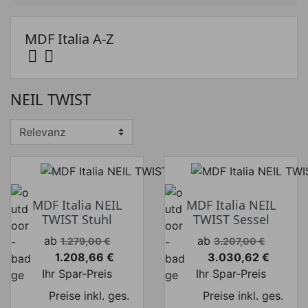
MDF Italia A-Z


Preis
NEIL TWIST
Preis von
Preis bis
€
€
Hersteller
MDF Italia NEIL
MDF Italia NEIL
TWIST Stuhl
TWIST Sessel
Verkaufspreis
Verkaufspreis
ab
ab
1.279,00 €
3.207,00 €
1.208,66 €
3.030,62 €
Preis
Preis
Ihr Spar-Preis
Ihr Spar-Preis
Preise inkl. ges.
Preise inkl. ges.