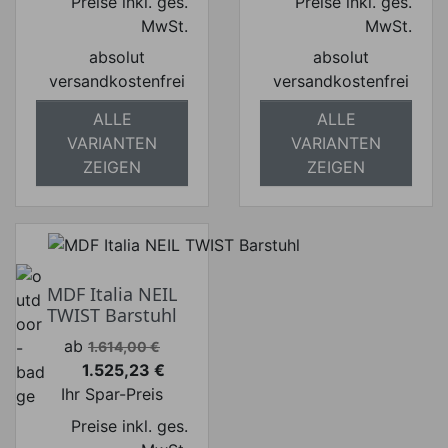
Preise inkl. ges.
Preise inkl. ges.
MwSt.
MwSt.
absolut
absolut
versandkostenfrei
versandkostenfrei
ALLE
ALLE
VARIANTEN
VARIANTEN
ZEIGEN
ZEIGEN
MDF Italia NEIL
TWIST Barstuhl
Verkaufspreis
ab
1.614,00 €
1.525,23 €
Preis
Ihr Spar-Preis
Preise inkl. ges.