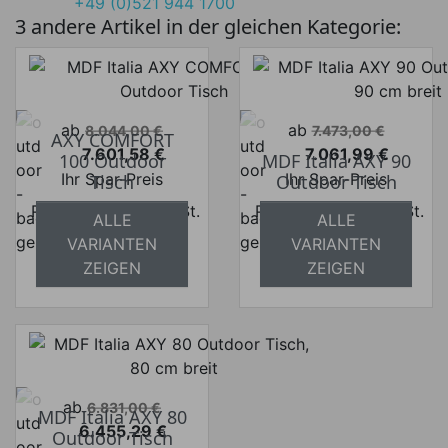
+49 (0)521 944 1700
3 andere Artikel in der gleichen Kategorie:
Verkaufspreis
Verkaufspreis
ab
ab
8.044,00 €
7.473,00 €
AXY COMFORT
7.601,58 €
7.061,99 €
100 Outdoor
MDF Italia AXY 90
Preis
Preis
Ihr Spar-Preis
Ihr Spar-Preis
Tisch
Outdoor Tisch
Preise inkl. ges. MwSt.
Preise inkl. ges. MwSt.
ALLE
ALLE
absolut
absolut
VARIANTEN
VARIANTEN
versandkostenfrei
versandkostenfrei
ZEIGEN
ZEIGEN
Verkaufspreis
ab
6.831,00 €
MDF Italia AXY 80
6.455,29 €
Outdoor Tisch
Preis