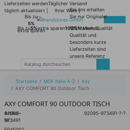
Lieferzeiten werden
Täglicher Versand
Bei uns erhalten
täglich aktualisiert |
Ihrer Ware |
Bis zu
Sie nur Originale!
5%
Bis zu
5%
extra sparen
100%
100% Marken
Marken Qualität
extra sparen
Qualität und
besonders kurze
Lieferzeiten sind
unsere Referenz
Startseite
MDF Italia A-Z
Axy
AXY COMFORT 90 Outdoor Tisch
AXY COMFORT 90 OUTDOOR TISCH
Artikel-
92095-
92095-973491-?-?
Nr.:
973491
F045002