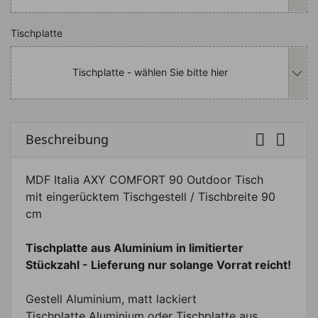
Nachfolgend können Sie das Produkt i
Tischplatte
Tischplatte - wählen Sie bitte hier


Beschreibung
MDF Italia AXY COMFORT 90 Outdoor Tisch
mit eingerücktem Tischgestell / Tischbreite 90
cm
Tischplatte aus Aluminium in limitierter
Stückzahl - Lieferung nur solange Vorrat reicht!
Gestell Aluminium, matt lackiert
Tischplatte Aluminium oder Tischplatte aus