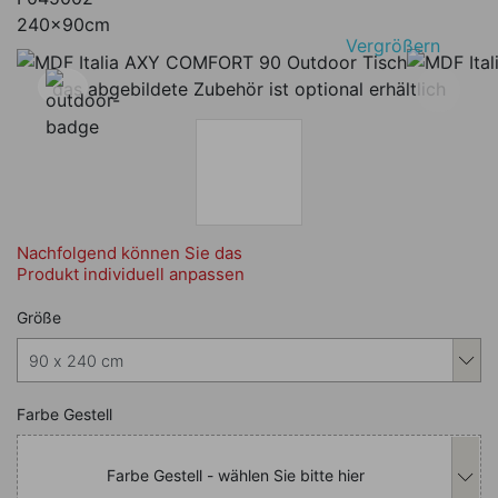
240x90cm
Vergrößern
das abgebildete Zubehör ist optional erhältlich
Nachfolgend können Sie das
Produkt individuell anpassen
Nachfolgend können Sie das Produkt i
Größe
Nachfolgend können Sie das Produkt i
Farbe Gestell
Farbe Gestell - wählen Sie bitte hier